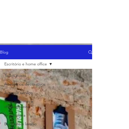
Blog
Escritório e home office
Todos posts
Acessórios decorativos
Área de serviço
Área gourmet e
churrasqueira
Arquitetura
Banheiro e lavabo