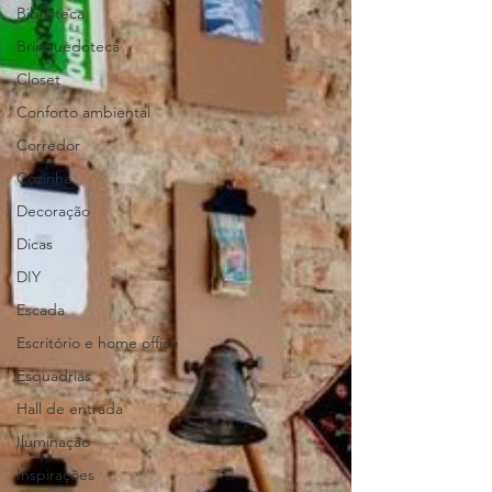
Biblioteca
Brinquedoteca
Closet
Conforto ambiental
Corredor
Cozinha
Decoração
Dicas
DIY
Escada
Escritório e home office
Esquadrias
Hall de entrada
Iluminação
Inspirações