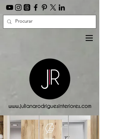
www.julianarodriguesinteriores.com