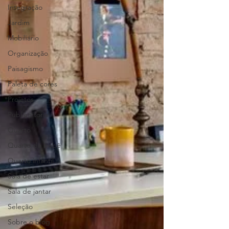
Integração
Jardim
Mobiliário
Organização
Paisagismo
Paleta de cores
Projetos
Publieditorial
Quarto
Quarto de bebê
Quarto infantil
Sala de estar
Sala de jantar
Seleção
Sobre o blog