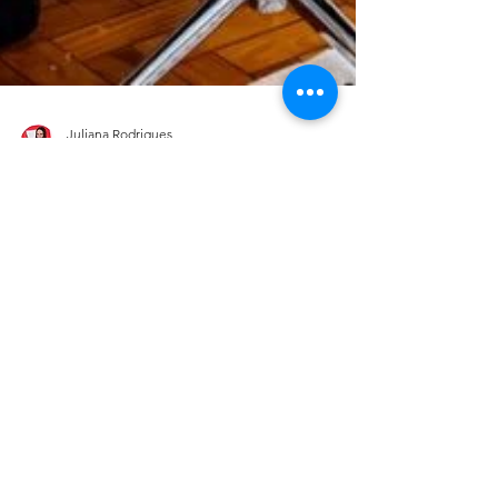
Juliana Rodrigues
13 de mar. de 2018
3 min de leitura
Escritório e home office
Cômodo a cômodo -
Escritório
Hoje retornamos aos posts regulares aqui
no blog e vamos voltar falando dos
escritórios. Há quem possua um escritório
apenas para estudos, l