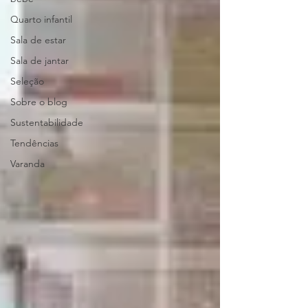
Quarto infantil
Sala de estar
Sala de jantar
Seleção
Sobre o blog
Sustentabilidade
Tendências
Varanda