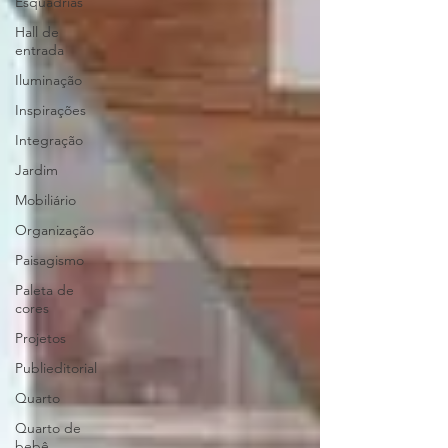
Esquadrias
Hall de
entrada
Iluminação
Inspirações
Integração
Jardim
Mobiliário
Organização
Paisagismo
Paleta de
cores
Projetos
Publieditorial
Quarto
Quarto de
bebê