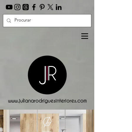
www.julianarodriguesinteriores.com