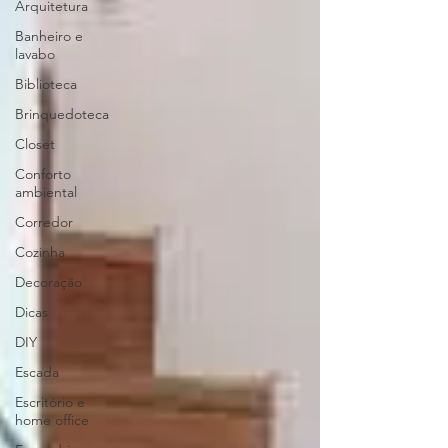
Arquitetura
Banheiro e
lavabo
Biblioteca
Brinquedoteca
Closet
Conforto
ambiental
Corredor
Cozinha
Decoração
Dicas
DIY
Escada
Escritório e
home office