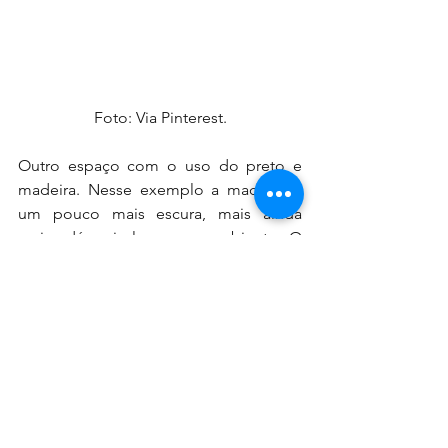
Foto: Via Pinterest.
Outro espaço com o uso do preto e 
madeira. Nesse exemplo a madeira é 
um pouco mais escura, mais ainda 
assim dá mais leveza ao ambiente. O 
uso da iluminação embutida dá o ar de 
requinte e a simplicidade dos armários 
e dos elementos também, menos é 
mais.