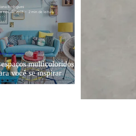
Decoração
Dicas
liana Rodrigues
de nov. de 2018
2 min de leitura
o
Inspirações
Projetos
Publieditorial
leta de cores
 espaços multicoloridos
ara você se inspirar