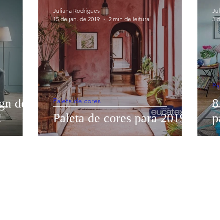
Closet
Conforto ambiental
Corredor
Cozinha
Juliana Rodrigues
Ju
15 de jan. de 2019
2 min de leitura
3 
e home office
Esquadrias
Hall de entrada
Iluminaçã
liário
Organização
Paisagismo
Paleta de cores
Pa
ign de
Paleta de cores
8
!
Paleta de cores para 2019
p