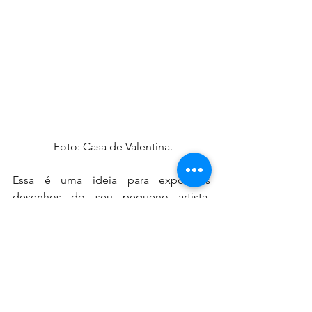
 Foto: Casa de Valentina.
Essa é uma ideia para expor os 
desenhos do seu pequeno artista, 
molduras com pregadores para que 
você possa trocar com facilidade os 
desenhos sempre que a criatividade 
deles aflorar.